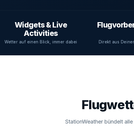
Widgets & Live
Flugvorbe
Activities
Wetter auf einen Blick, immer dabei
Direkt aus Deine
Flugwet
StationWeather bündelt alle