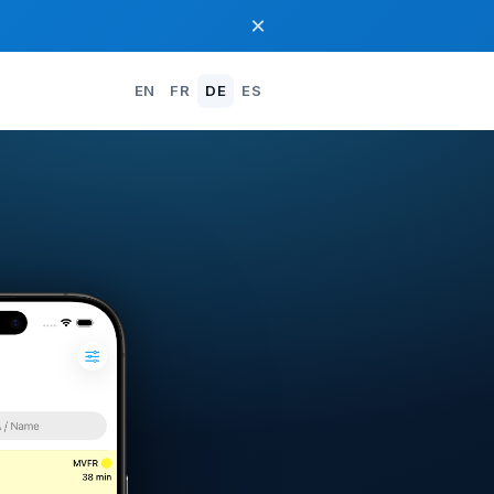
×
EN
FR
DE
ES