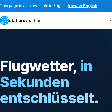
View in English
This page is also available in English.
station
weather
F
Flugwetter,
in
Sekunden
entschlüsselt.